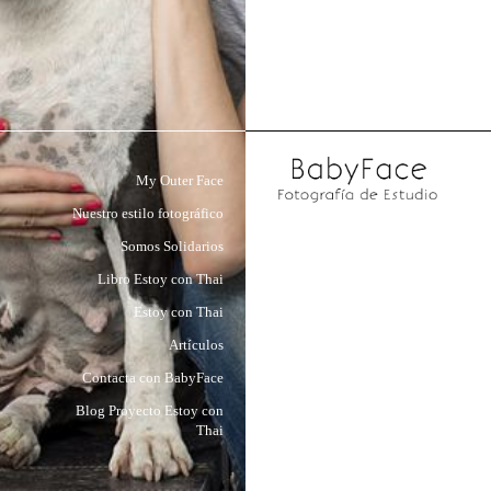
My Outer Face
Nuestro estilo fotográfico
Somos Solidarios
Libro Estoy con Thai
Estoy con Thai
Artículos
Contacta con BabyFace
Blog Proyecto Estoy con
Thai