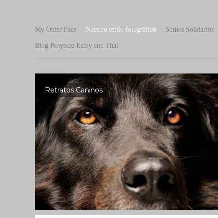
My Outer Face
Nuestro estilo fotográfico
Somos Solidarios
Blog Proyecto Estoy con Thai
Retratos Caninos