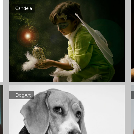
Candela
DogArt