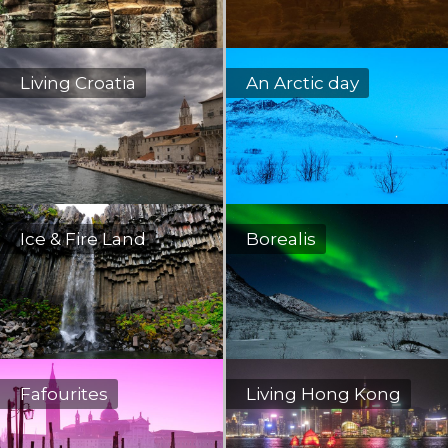
Living Croatia
An Arctic day
Ice & Fire Land
Borealis
Fafourites
Living Hong Kong