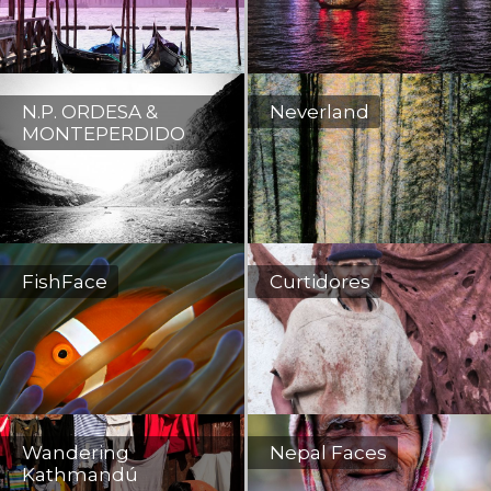
N.P. ORDESA &
Neverland
MONTEPERDIDO
FishFace
Curtidores
Wandering
Nepal Faces
Kathmandú